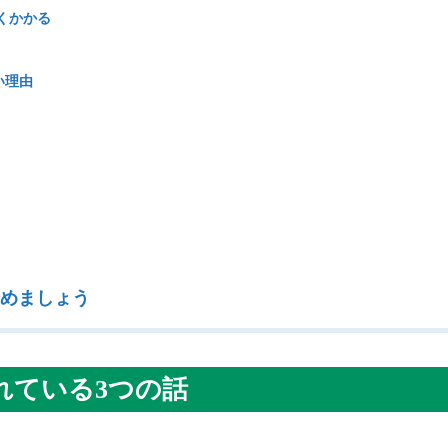
くかかる
い理由
めましょう
れている
3
つの話